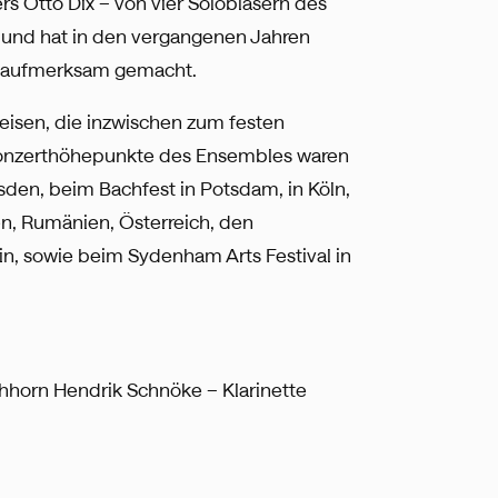
s Otto Dix – von vier Solobläsern des
 und hat in den vergangenen Jahren
h aufmerksam gemacht.
isen, die inzwischen zum festen
Konzerthöhepunkte des Ensembles waren
sden, beim Bachfest in Potsdam, in Köln,
en, Rumänien, Österreich, den
in, sowie beim Sydenham Arts Festival in
hhorn Hendrik Schnöke – Klarinette