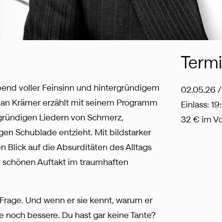
Term
bend voller Feinsinn und hintergründigem
02.05.26 /
ian Krämer erzählt mit seinem Programm
Einlass: 1
abgründigen Liedern von Schmerz,
32 € im V
gen Schublade entzieht. Mit bildstarker
lick auf die Absurditäten des Alltags
nd schönen Auftakt im traumhaften
 Frage. Und wenn er sie kennt, warum er
e noch bessere. Du hast gar keine Tante?